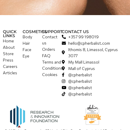
QUICK
COSMETICS
SUPPORT
CONTACT US
LINKS
Body
Contact
+357 99 198019
Home
us
Hair
hello@cpherbalist.com
About
Orders
Face
Ithomis 8, Limassol, Cyprus
Store
FAQ
3077
Eye
Press
Terms and
My Mall Limassol
Careers
Conditions
Mall of Cyprus
Articles
Cookies
@cpherbalist
@cpherbalist
@cpherbalist
@cpherbalist