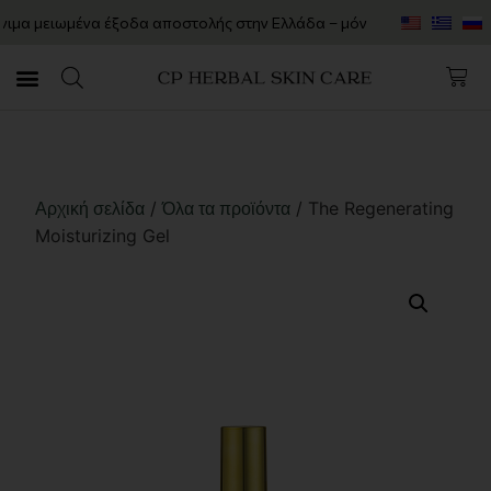
μειωμένα έξοδα αποστολής στην Ελλάδα – μόνο 7€!
Psoriasis Awa
/
/ The Regenerating
Αρχική σελίδα
Όλα τα προϊόντα
Moisturizing Gel