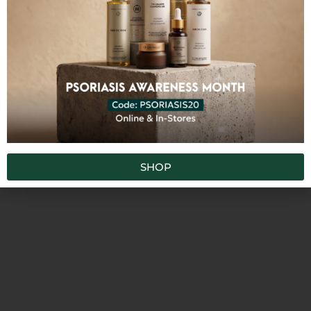
ΜΔΑ
TRMG
Κατηγορίες
,
,
,
Όλα τα προϊόντα
Κρέμες
Πρόσωπο
Τζελ προσώπου
Ετικέτες
,
,
acne-proneskin
combinationskin
fast-
,
,
,
,
absorbing
ενυδάτωση
θρέψη
oilyskin
,
,
,
regeneration
rehydration
rejuvenating
,
softening
ultra-gentle
SHOP