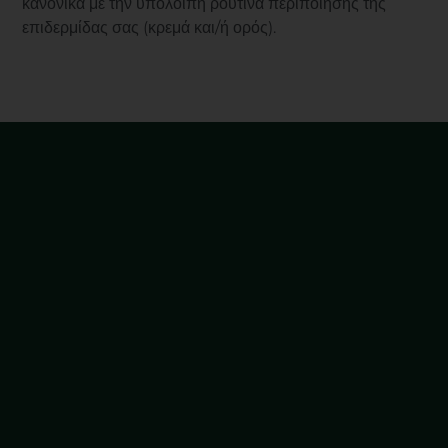
κανονικά με την υπόλοιπη ρουτίνα περιποίησης της
επιδερμίδας σας (κρεμά και/ή ορός).