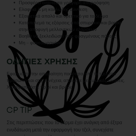
Προσφέρει απίστευτα γρήγορη απορρόφηση
Ελαφριά & μη κολλώδης σύνθεση
Εξαιρετικά απαλό και θρεπτικό για το δέρμα
Καταπολεμά τις εξάρσεις από σπυράκια και βοηθά
στην αποφυγή μελλοντικών εξάρσεων
Βοηθά να ξεκλειδώσει τους φραγμένους πόρους
Μη – φαγεσωρογόνο
ΟΔΗΓΙΕΣ ΧΡΗΣΗΣ
Εφαρμόστε την απαραίτητη ποσότητα από το τζελ στο
πρόσωπο και στη συνέχεια, απλώστε με κυκλικές κινήσεις.
Χρησιμοποιήστε πρωί και βράδυ.
CP TIP
Στις περιπτώσεις που το δέρμα έχει ανάγκη από έξτρα
ενυδάτωση μετά την εφαρμογή του τζελ, συνεχίστε