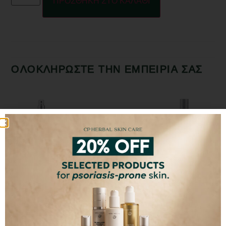
ΠΡΟΣΘΗΚΗ ΣΤΟ ΚΑΛΑΘΙ
ΟΛΟΚΛΗΡΩΣΤΕ ΤΗΝ ΕΜΠΕΙΡΙΑ ΣΑΣ
CP Facial Spray
The Original Face
The Skin Loving
Oil
Suncream
€
8,80
–
€
15,00
€
32,00
€
35,00
–
€
50,00
ΕΠΙΛΕΞΤΕ
ΠΡΟΣΘΗΚΗ ΣΤΟ
ΕΠΙΛΕΞΤΕ
ΜΕΓΕΘΟΣ
ΚΑΛΑΘΙ
ΜΕΓΕΘΟΣ