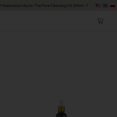
roducts: The Pure Cleansing Oil 200ml • The Calming Cleansing Gel 200