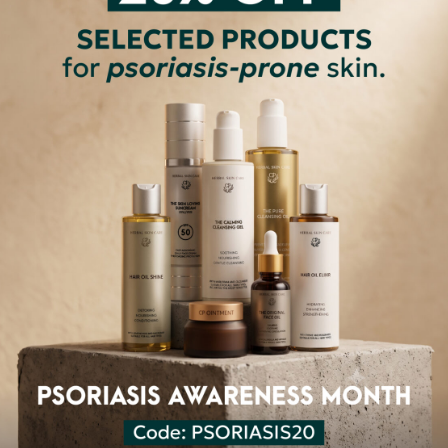
100% ΑΠΑΛΛΑΓΜΕΝΑ ΑΠΟ
ά Χημικά
Τοξίνες
Σιλικόνες
GMO
Συνθετικά χρώματα
Συνθετικ