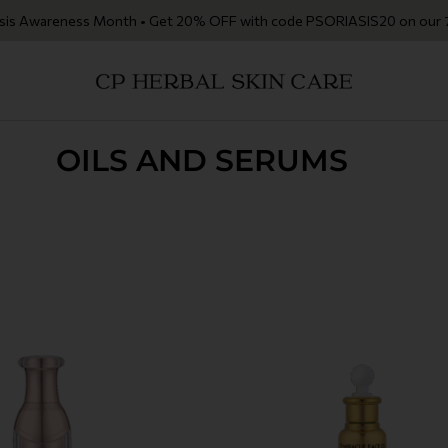
areness Month • Get 20% OFF with code PSORIASIS20 on our 7 featured p
OILS AND SERUMS