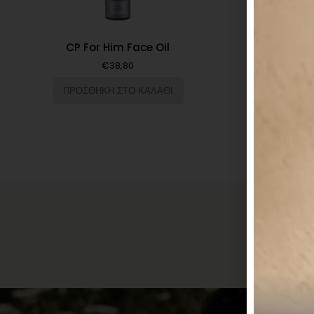
CP For Him Face Oil
€
38,80
ΠΡΟΣΘΗΚΗ ΣΤΟ ΚΑΛΑΘΙ
Συνθετικ