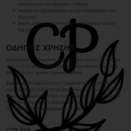
ενυδατώνουν και θρέφουν το δέρμα.
Αυξάνει τη σφριγηλότητα και την ελαστικότητα του
δέρματος
Βοηθά στην αντιμετώπιση των κοκκινίλων και των
σημαδιών
ΟΔΗΓΙΕΣ ΧΡΗΣΗΣ
Εφαρμόστε 2-3 σταγόνες στην παλάμη του χεριού σας και
απλώστε το ομοιόμορφα στο πρόσωπο και στο λαιμό σας
δύο φορές την ημέρα (πρωί και βράδυ).
Σημείωση:
Η εμφάνιση και η ονομασία του προϊόντος που
αναγράφονται ενδέχεται να διαφέρουν από τη συσκευασία
που παραλαμβάνετε, λόγω αναβαθμίσεων των προϊόντων.
Να είστε σίγουροι ότι η φόρμουλα και τα εξαιρετικά
αποτελέσματα θα παραμείνουν τα ίδια.