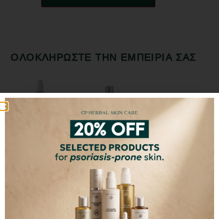
ΟΛΟΚΛΗΡΩΣΤΕ ΤΗΝ ΕΜΠΕΙΡΙΑ ΣΑΣ
The Calming
The Skin Loving
The Regenerating
Cleansing Gel
Suncream
Moisturizing Gel
€
12,00
–
€
38,00
€
35,00
–
€
50,00
€
40,00
ΕΠΙΛΕΞΤΕ
ΕΠΙΛΕΞΤΕ
ΠΡΟΣΘΗΚΗ ΣΤΟ
ΜΕΓΕΘΟΣ
ΜΕΓΕΘΟΣ
ΚΑΛΑΘΙ