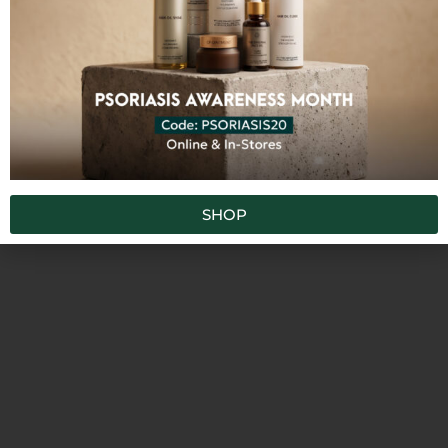
ΜΔΑ
TOFO
Κατηγορίες
,
,
,
Όλα τα προϊόντα
Πρόσωπο
Oils and Serums
Psoriasis Awareness Month
Ετικέτες
,
,
,
,
λάδι προσώπου
θρέψη
rehydration
rejuvenating
οροί
SHOP