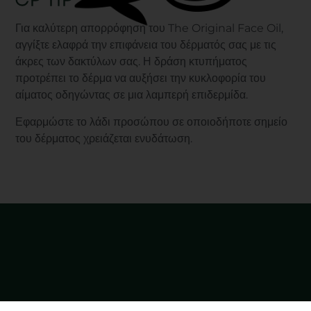
CP TIP
Για καλύτερη απορρόφηση του The Original Face Oil,
αγγίξτε ελαφρά την επιφάνεια του δέρματός σας με τις
άκρες των δακτύλων σας. Η δράση κτυπήματος
προτρέπει το δέρμα να αυξήσει την κυκλοφορία του
αίματος οδηγώντας σε μια λαμπερή επιδερμίδα.
Εφαρμώστε το λάδι προσώπου σε οποιοδήποτε σημείο
του δέρματος χρειάζεται ενυδάτωση.