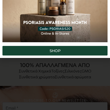
CP Jade Comb Massager
€
24,00
ΠΡΟΣΘΗΚΗ ΣΤΟ ΚΑΛΑΘΙ
SHOP
100% ΑΠΑΛΛΑΓΜΕΝΑ ΑΠΟ
Συνθετικά Χημικά
Τοξίνες
Σιλικόνες
GMO
Συνθετικά χρώματα
Συνθετικά αρώματα
SUBSCRIBE TO OUR NEWSLETTER