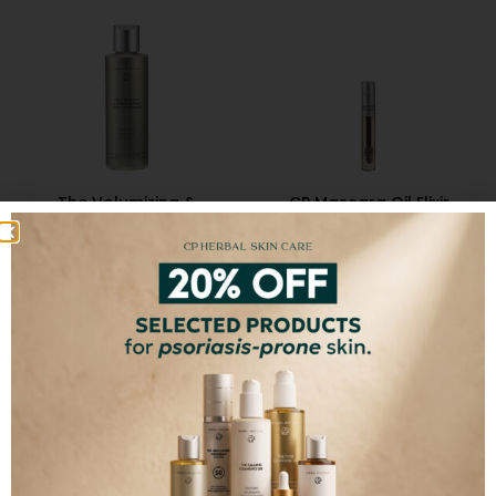
The Volumizing &
CP Mascara Oil Elixir
Strengthening Hair
€
14,80
Conditioner
€
13,80
–
€
32,00
ΕΠΙΛΕΞΤΕ ΜΕΓΕΘΟΣ
ΠΡΟΣΘΗΚΗ ΣΤΟ ΚΑΛΑΘΙ