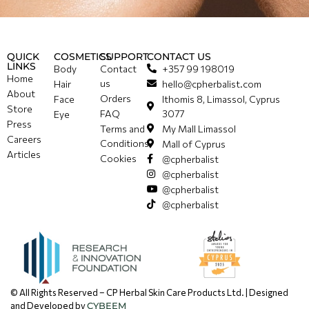
QUICK
COSMETICS
SUPPORT
CONTACT US
LINKS
Body
Contact
+357 99 198019
Home
us
Hair
hello@cpherbalist.com
About
Orders
Face
Ithomis 8, Limassol, Cyprus
Store
FAQ
3077
Eye
Press
Terms and
My Mall Limassol
Careers
Conditions
Mall of Cyprus
Articles
Cookies
@cpherbalist
@cpherbalist
@cpherbalist
@cpherbalist
© All Rights Reserved – CP Herbal Skin Care Products Ltd. | Designed
and Developed by
CYBEEM