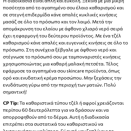
Η διαδικασία είναι απλή και εύκολη. Ξεκίνα με μια μικρή
ποσότητα από το αγαπημένο σου έλαιο καθαρισμού και
σε στεγνή επιδερμίδα κάνε απαλές κυκλικές κινήσεις
μασάζ σε όλο το πρόσωπο και τον λαιμό. Μετά την
απομάκρυνση του ελαίου με άφθονο χλιαρό νερό σειρά
έχει η εφαρμογή του δεύτερου προϊόντος. Με ένα τζέλ
καθαρισμού κάνε απαλές και ευγενικές κινήσεις σε όλο το
πρόσωπο. Στη συνέχεια ξέβγαλε με άφθονο νερό και
στέγνωσε το πρόσωπό σου με ταμποναριστές κινήσεις
χρησιμοποιώντας μια καθαρή μαλακή πετσέτα. Τέλος
εφάρμοσε τα αγαπημένα σου skincare προϊόντα, όπως
ορό και ενυδατική κρέμα προσώπου. Μην ξεχάσεις την
ενυδάτωση γύρω από την περιοχή των ματιών. Πολύ
σημαντική!
CP
Tip
:
Τα καθαριστικά τύπου τζέλ ή αφροί χρειάζονται
περίπου 60 δευτερόλεπτα για να δράσουν και να
απορροφηθούν από το δέρμα. Αυτή η διαδικασία
επιτρέπει στα συστατικά του καθαριστικού να
λειτουργήσουν καλύτερα. Γι’ αυτό μην ξεπλύνεις το