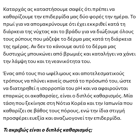
Καταρχάς ας καταστήσουμε σαφές ότι πρέπει να
καθαρίζουμε την επιδερμίδα μας δύο φορές την ημέρα. Το
πρωί για να απομακρύνουμε ότι έχει εκκριθεί κατά τη
διάρκεια της νύχτας και το βράδυ για να διώξουμε όλους
τους ρύπους που μάζεψε το δέρμα μας κατά τη διάρκεια
της ημέρας. Αν δεν το κάνουμε αυτό το δέρμα μας
δυστυχώς μπουκώνει από βρωμιές και καταλήγει να χάνει
την λάμψη του και τη νεανικότητα του.
Ένας από τους πιο ωφέλιμους και αποτελεσματικούς
τρόπους να πλύνει κανείς σωστά το πρόσωπό του, ώστε
να διατηρηθεί η ισορροπία του pH και να αφαιρούνται
επαρκώς οι ακαθαρσίες, είναι ο διπλός καθαρισμός. Μία
τάση που ξεκίνησε στη Νότια Κορέα και την Ιαπωνία που
καθαρίζει σε βάθος τους πόρους, ενώ την ίδια στιγμή
προσφέρει ευεξία και αναζωογονεί την επιδερμίδα.
Τι ακριβώς είναι ο διπλός καθαρισμός;