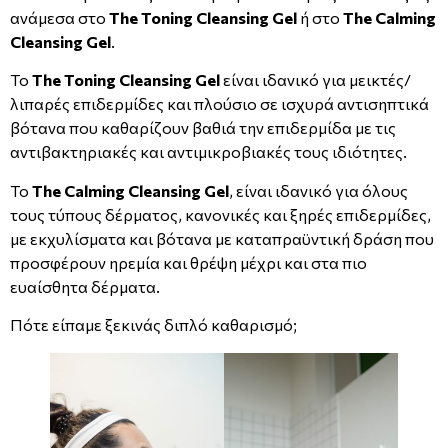
ανάμεσα στο
The Toning Cleansing Gel
ή στο
The Calming
Cleansing Gel
.
Το
The Toning Cleansing Gel
είναι ιδανικό για μεικτές/
λιπαρές επιδερμίδες και πλούσιο σε ισχυρά αντισηπτικά
βότανα που καθαρίζουν βαθιά την επιδερμίδα με τις
αντιβακτηριακές και αντιμικροβιακές τους ιδιότητες.
Το
The Calming Cleansing Gel
, είναι ιδανικό για όλους
τους τύπους δέρματος, κανονικές και ξηρές επιδερμίδες,
με εκχυλίσματα και βότανα με καταπραϋντική δράση που
προσφέρουν ηρεμία και θρέψη μέχρι και στα πιο
ευαίσθητα δέρματα.
Πότε είπαμε ξεκινάς διπλό καθαρισμό;