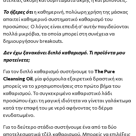
Το ήξερες ότι
η καθημερινή, πολύωρη χρήση της μάσκας
απαιτεί καθημερινό συστηματικό καθαρισμό του
προσώπου; Ο λόγος είναι επειδή σ’ αυτήν παγιδεύονται
πολλά μικρόβια, τα οποία μπορεί στη συνέχεια να
δημιουργήσουν breakouts.
Δεν έχω ξανακάνει διπλό καθαρισμό. Τι προϊόντα μου
προτείνετε;
Για τον διπλό καθαρισμό συστήνουμε το
The Pure
Cleansing Oil
, μία φόρμουλα εξαιρετικά δραστική και
μπορείς να το χρησιμοποιήσεις στο πρώτο βήμα του
καθαρισμού. Το συγκεκριμένο καθαριστικό λάδι
προσώπου έχει τη μαγική ιδιότητα να γίνεται γαλάκτωμα
κατά την επαφή του με νερό αφήνοντας το δέρμα
ενυδατωμένο.
Για το δεύτερο στάδιο συστήνουμε ένα από τα δύο
αποτελεσματικά τζέλ καθαρισμού. Μπορείς να επιλέξεις