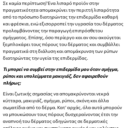
Σε καμία περίπτωση! Ένα λιπαρό προϊόν στην
πραγματικότητα απομακρύνει την περιττή λιπαρότητα
από το πρόσωπο διατηρώντας την επιδερμίδα καθαρή
και φρέσκια, ενώ εξισορροπεί την υγρασία του δέρματος
προλαμβάνοντας την παραγωγή επιπρόσθετου
σμήγματος. Επίσης, όσο περίεργο και αν σου ακούγεται
ξεμπλοκάρει τους πόρους του δέρματος και συμβάλλει
πραγματικά στη διάλυση και απομάκρυνση των ρύπων
διατηρώντας την υγεία της επιδερμίδας.
Τι μπορεί να συμβεί στην επιδερμίδα μου όταν σμήγμα,
ρύποι και υπολείμματα μακιγιάζ, δεν αφαιρεθούν
πλήρως;
Είναι ζωτικής σημασίας να απομακρύνονται νεκρά
κύτταρα, μακιγιάζ, σμήγμα, ρύποι, σκόνη και άλλα
σωματίδια από το δέρμα. Κατ’ αρχάς, όλα αυτά μπορούν
να μπουκώσουν τους πόρους δυσχεραίνοντας έτσι την
αναπνοή του δέρματος οδηγώντας σε δερματικές
ατέλειες ακόμη και συμπτώματα ακμής ή και μολύνσεις.