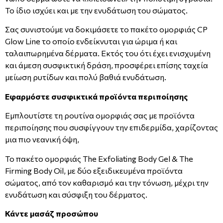
Το ίδιο ισχύει και με την ενυδάτωση του σώματος.
Σας συνιστούμε να δοκιμάσετε το πακέτο ομορφιάς CP
Glow Line το οποίο ενδείκνυται για ώριμα ή και
ταλαιπωρημένα δέρματα. Εκτός του ότι έχει ενισχυμένη
και άμεση συσφικτική δράση, προσφέρει επίσης ταχεία
μείωση ρυτίδων και πολύ βαθιά ενυδάτωση.
Εφαρμόστε συσφικτικά προϊόντα περιποίησης
Εμπλουτίστε τη ρουτίνα ομορφιάς σας με προϊόντα
περιποίησης που συσφίγγουν την επιδερμίδα, χαρίζοντας
μια πιο νεανική όψη,
To πακέτο ομορφιάς The Exfoliating Body Gel & The
Firming Body Oil, με δύο εξειδικευμένα προϊόντα
σώματος, από τον καθαρισμό και την τόνωση, μέχρι την
ενυδάτωση και σύσφιξη του δέρματος.
Κάντε μασάζ προσώπου