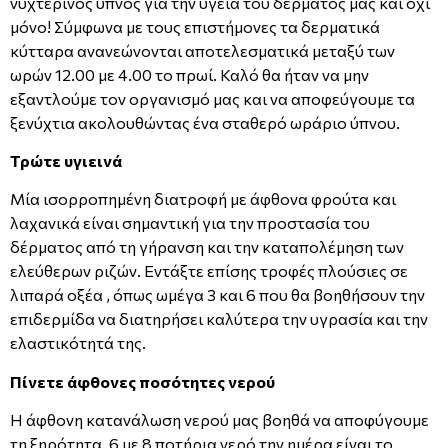
νυχτερινός ύπνος για την υγεία του δέρματος μας και όχι
μόνο! Σύμφωνα με τους επιστήμονες τα δερματικά
κύτταρα ανανεώνονται αποτελεσματικά μεταξύ των
ωρών 12.00 με 4.00 το πρωί. Καλό θα ήταν να μην
εξαντλούμε τον οργανισμό μας και να αποφεύγουμε τα
ξενύχτια ακολουθώντας ένα σταθερό ωράριο ύπνου.
Τρώτε υγιεινά
Μία ισορροπημένη διατροφή με άφθονα φρούτα και
λαχανικά είναι σημαντική για την προστασία του
δέρματος από τη γήρανση και την καταπολέμηση των
ελεύθερων ριζών. Εντάξτε επίσης τροφές πλούσιες σε
λιπαρά οξέα , όπως ωμέγα 3 και 6 που θα βοηθήσουν την
επιδερμίδα να διατηρήσει καλύτερα την υγρασία και την
ελαστικότητά της.
Πίνετε άφθονες ποσότητες νερού
Η άφθονη κατανάλωση νερού μας βοηθά να αποφύγουμε
τη ξηρότητα. 6 με 8 ποτήρια νερό την ημέρα είναι το