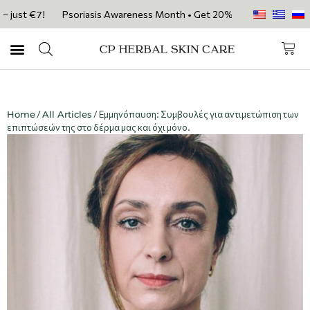
€7!
Psoriasis Awareness Month • Get 20% OFF with code PSORIASIS20 
Home
/
All Articles
/ Εμμηνόπαυση: Συμβουλές για αντιμετώπιση των
επιπτώσεών της στο δέρμα μας και όχι μόνο.