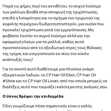
Παρά τις φήμες περί του αντιθέτου, το συχνό λούσιμο
των μαλλιών βοηθά στην αποφυγή της τριχόπτωσης,
επειδή η λιπαρότητα και το σμήγμα του τριχωτού της
κεφαλής περιέχουν διυδροτεστοστερόν, μια ουσία που
προκαλεί τριχόπτωση κατά την εμμηνόπαυση. Μη
φοβάστε λοιπόν το συχνό λούσιμο αλλά και την
εφαρμογή ελαίων για τα μαλλιά, καθώς αυτά
προστατεύουν από το οξειδωτικό στρες τους θύλακες
της τρίχας και ενεργοποιούν εκ νέου τον κύκλο
ανάπτυξής τους!
Για το σκοπό αυτό διαθέτουμε μια πλούσια γκάμα
εξαιρετικών λαδιών, το CP Hair Oil Elixir, CP Hair Oil
#Shine και το CP Hair Oil Lover, από την οποία μπορείς να
διαλέξεις αυτό που ταιριάζει καλύτερα στις ανάγκες σου.
Ο ύπνος θρέφει την επιδερμίδα
Όλοι γνωρίζουμε πόσο σημαντικός είναι ο καλός