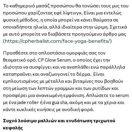
Το καθημερινό μασάζ προσώπου θα τονώσει τους μυς του
προσώπου χαρίζοντας εφέ λίφτινγκ. Είναι μια εντελώς
φυσική μέθοδος, η οποία μπορεί να κάνει θαύματα σε
οποιαδήποτε ηλικία, αλλά ιδιαίτερα στην ώριμη. Σχετικά
με αυτό μπορείτε να διαβάσετε προηγούμενο άρθρο μας
(
)
https://cpherbalist.com/face-yoga-benefits/
Προσθέστε στο οπλοστάσιο ομορφιάς σας τον
θεαματικό ορό, CP Glow Serum, ο οποίος έχει την
ιδιότητα να συσφίγγει και να αναπλάθει ενώ παράλληλα
καταπραΰνει και αναζωογονεί το δέρμα. Είναι
εμπλουτισμένος με μέταλλα και βιταμίνες που βοηθούν
στη μείωση των λεπτών γραμμών και των ρυτίδων και
προσφέρει μια ανανεωμένη εμφάνιση. Απλώσετε το serum
με ένα jade roller ή ένα gua sha, ακόμη και με τα χέρια και
κάντε κυκλικές κινήσεις με ανοδική φορά.
Συχνό λούσιμο μαλλιών και ενυδάτωση τριχωτού
κεφαλής