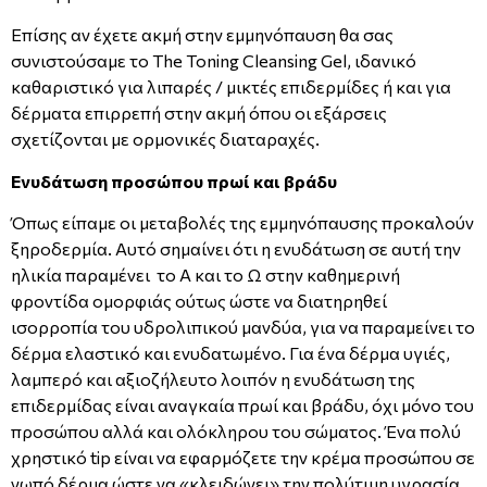
Επίσης αν έχετε ακμή στην εμμηνόπαυση θα σας
συνιστούσαμε το The Toning Cleansing Gel, ιδανικό
καθαριστικό για λιπαρές / μικτές επιδερμίδες ή και για
δέρματα επιρρεπή στην ακμή όπου οι εξάρσεις
σχετίζονται με ορμονικές διαταραχές.
Ενυδάτωση προσώπου πρωί και βράδυ
Όπως είπαμε οι μεταβολές της εμμηνόπαυσης προκαλούν
ξηροδερμία. Αυτό σημαίνει ότι η ενυδάτωση σε αυτή την
ηλικία παραμένει το Α και το Ω στην καθημερινή
φροντίδα ομορφιάς ούτως ώστε να διατηρηθεί
ισορροπία του υδρολιπικού μανδύα, για να παραμείνει το
δέρμα ελαστικό και ενυδατωμένο. Για ένα δέρμα υγιές,
λαμπερό και αξιοζήλευτο λοιπόν η ενυδάτωση της
επιδερμίδας είναι αναγκαία πρωί και βράδυ, όχι μόνο του
προσώπου αλλά και ολόκληρου του σώματος. Ένα πολύ
χρηστικό tip είναι να εφαρμόζετε την κρέμα προσώπου σε
νωπό δέρμα ώστε να «κλειδώνει» την πολύτιμη υγρασία.