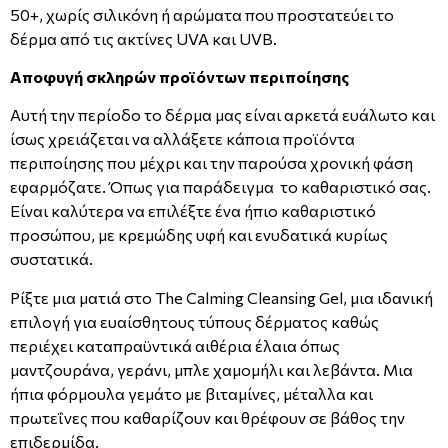
50+, χωρίς σιλικόνη ή αρώματα που προστατεύει το
δέρμα από τις ακτίνες UVA και UVB.
Αποφυγή σκληρών προϊόντων περιποίησης
Αυτή την περίοδο το δέρμα μας είναι αρκετά ευάλωτο και
ίσως χρειάζεται να αλλάξετε κάποια προϊόντα
περιποίησης που μέχρι και την παρούσα χρονική φάση
εφαρμόζατε. Όπως για παράδειγμα το καθαριστικό σας.
Είναι καλύτερα να επιλέξτε ένα ήπιο καθαριστικό
προσώπου, με κρεμώδης υφή και ενυδατικά κυρίως
συστατικά.
Ρίξτε μια ματιά στο The Calming Cleansing Gel, μια ιδανική
επιλογή για ευαίσθητους τύπους δέρματος καθώς
περιέχει καταπραϋντικά αιθέρια έλαια όπως
μαντζουράνα, γεράνι, μπλε χαμομήλι και λεβάντα. Μια
ήπια φόρμουλα γεμάτο με βιταμίνες, μέταλλα και
πρωτεΐνες που καθαρίζουν και θρέφουν σε βάθος την
επιδερμίδα.