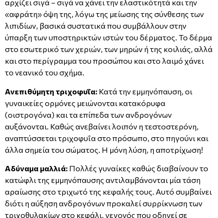
αρχίζει σιγά – σιγά να χάνει την ελαστικότητά και την
«αφράτη» όψη της, λόγω της μείωσης της σύνθεσης των
λιπιδίων, βασικά συστατικά που συμβάλλουν στην
ύπαρξη των υποστηρικτών ιστών του δέρματος. Το δέρμα
στο εσωτερικό των χεριών, των μηρών ή της κοιλιάς, αλλά
και στο περίγραμμα του προσώπου και στο λαιμό χάνει
το νεανικό του σχήμα.
Ανεπιθύμητη τριχοφυΐα:
Κατά την εμμηνόπαυση, οι
γυναικείες ορμόνες μειώνονται κατακόρυφα
(οιστρογόνα) και τα επίπεδα των ανδρογόνων
αυξάνονται. Καθώς ανεβαίνει λοιπόν η τεστοστερόνη,
αναπτύσσεται τριχοφυΐα στο πρόσωπο, στο πηγούνι και
άλλα σημεία του σώματος. Η μόνη λύση, η αποτρίχωση!
Αδύναμα μαλλιά:
Πολλές γυναίκες καθώς διαβαίνουν το
κατώφλι της εμμηνόπαυσης αντιλαμβάνονται μία τάση
αραίωσης στο τριχωτό της κεφαλής τους. Αυτό συμβαίνει
διότι η αύξηση ανδρογόνων προκαλεί συρρίκνωση των
τριχοθυλακίων στο κεφάλι, γεγονός που οδηγεί σε