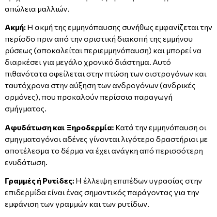
απώλεια μαλλιών.
Ακμή:
Η ακμή της εμμηνόπαυσης συνήθως εμφανίζεται την
περίοδο πριν από την οριστική διακοπή της εμμήνου
ρύσεως (αποκαλείται περιεμμηνόπαυση) και μπορεί να
διαρκέσει για μεγάλο χρονικό διάστημα. Αυτό
πιθανότατα οφείλεται στην πτώση των οιστρογόνων και
ταυτόχρονα στην αύξηση των ανδρογόνων (ανδρικές
ορμόνες), που προκαλούν περίσσια παραγωγή
σμήγματος.
Αφυδάτωση και Ξηροδερμία:
Κατά την εμμηνόπαυση οι
σμηγματογόνοι αδένες γίνονται λιγότερο δραστήριοι με
αποτέλεσμα το δέρμα να έχει ανάγκη από περισσότερη
ενυδάτωση.
Γραμμές ή Ρυτίδες:
Η έλλειψη επιπέδων υγρασίας στην
επιδερμίδα είναι ένας σημαντικός παράγοντας για την
εμφάνιση των γραμμών και των ρυτίδων.