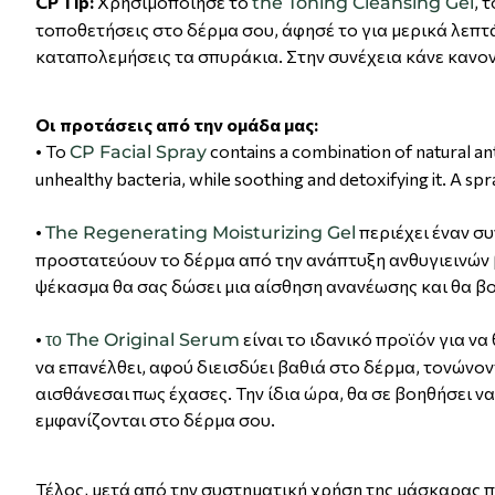
CP Tip:
Χρησιμοποίησε το
, 
the Toning Cleansing Gel
τοποθετήσεις στο δέρμα σου, άφησέ το για μερικά λεπτά
καταπολεμήσεις τα σπυράκια. Στην συνέχεια κάνε κανον
Οι προτάσεις από την ομάδα μας:
• Το
contains a combination of natural an
CP Facial Spray
unhealthy bacteria, while soothing and detoxifying it. A spra
•
περιέχει έναν σ
The Regenerating Moisturizing Gel
προστατεύουν το δέρμα από την ανάπτυξη ανθυγιεινών 
ψέκασμα θα σας δώσει μια αίσθηση ανανέωσης και θα β
•
είναι το ιδανικό προϊόν για ν
το The Original Serum
να επανέλθει, αφού διεισδύει βαθιά στο δέρμα, τονώνο
αισθάνεσαι πως έχασες. Την ίδια ώρα, θα σε βοηθήσει ν
εμφανίζονται στο δέρμα σου.
Τέλος, μετά από την συστηματική χρήση της μάσκαρας πο