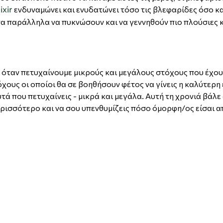
ενδυναμώνει και ενυδατώνει τόσο τις βλεφαρίδες όσο κα
ixir
 τα παράλληλα να πυκνώσουν και να γεννηθούν πιο πλούσιες 
 όταν πετυχαίνουμε μικρούς και μεγάλους στόχους που έχουμ
χους οι οποίοι θα σε βοηθήσουν φέτος να γίνεις η καλύτερη
τά που πετυχαίνεις - μικρά και μεγάλα. Αυτή τη χρονιά βάλε
περισσότερο και να σου υπενθυμίζεις πόσο όμορφη/ος είσαι 