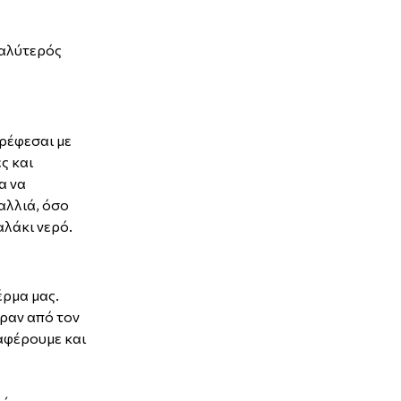
καλύτερός
ρέφεσαι με
ς και
α να
αλλιά, όσο
αλάκι νερό.
έρμα μας.
έραν από τον
αφέρουμε και