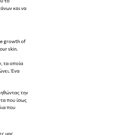
ύ το
τάνων και να
he growth of
our skin.
, τα οποία
ώνει. Ένα
βοηθώντας την
ητα που ίσως
δια που
ες μας