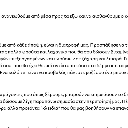
να ανανεωθούμε από μέσα προς τα έξω και να αισθανθούμε ο 
με από κάθε άποψη, είναι η διατροφή μας. Προσπάθησε να τ
τας πολλά φρούτα και λαχανικά που θα σου δώσουν βιταμίνε
φών επεξεργασμένων και πλούσιων σε ζάχαρη και λιπαρά. Γι
σου, που θα έχει θετικό αντίκτυπο τόσο στο δέρμα και τα μ
 Ένα καλό τιπ είναι να κουβαλάς πάντοτε μαζί σου ένα μπουκ
ι παράγοντες που όπως ξέρουμε, μπορούν να επηρεάσουν το δ
 να δώσουμε λίγη παραπάνω σημασία στην περιποίησή μας. Π
ρα άλλα προϊόντα “κλειδιά” που θα μας βοηθήσουν να επαν