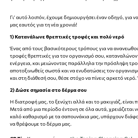
Γι’ αυτό λοιπόν, έχουμε δημιουργήσει έναν οδηγό, για 
μας εαυτός για τη νέα χρονιά!
1) Κατανάλωνε θρεπτικές τροφές και πολύ νερό
Ένας από τους βασικότερους τρόπους για να ανανεωθού
τροφές θρεπτικές για τον οργανισμό σου, καταναλώνον
ενέργεια, και μειώνοντας παράλληλα την πρόσληψη τρο
αποτοξινωθείς σωστά και να ενυδατώσεις τον οργανισμό 
και στη διάθεσή σου, θέσε στόχο να πίνεις αρκετό νερό.
2) Δώσε σημασία στο δέρμα σου
Η διατροφή μας, το ξενύχτι αλλά και το μακιγιάζ, είνα
Μετά από μια περίοδο έντονη σε όλα αυτά, χρειάζεται
καλό καθαρισμό με τα σαπουνάκια μας, υπάρχουν διάφο
να θρέψουμε το δέρμα μας.