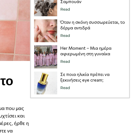
Σαμπουάν
Read
Όταν η σκόνη συσσωρεύεται, το
δέρμα αντιδρά
Read
Her Moment – Μια ημέρα
αφιερωμένη στη γυναίκα
Read
Σε ποια ηλικία πρέπει να
 το
ξεκινήσεις eye cream;
Read
ημα που μας
υχτίσει και
έρες, ήρθε η
στε να