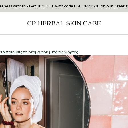
ss Month • Get 20% OFF with code PSORIASIS20 on our 7 featured produc
ριποιηθείς το δέρμα σου μετά τις γιορτές