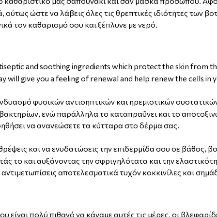
το καθαριστικό μας σαπουνάκι και σαν μάσκα προσώπου. Αφο
, ούτως ώστε να λάβεις όλες τις θρεπτικές ιδιότητες των βο
ικά τον καθαρισμό σου και ξέπλυνε με νερό.
tiseptic and soothing ingredients which protect the skin from t
y will give you a feeling of renewal and help renew the cells in y
υνδυασμό φυσικών αντισηπτικών και ηρεμιστικών συστατικών
βακτηρίων, ενώ παράλληλα το καταπραΰνει και το αποτοξιν
οηθήσει να ανανεώσετε τα κύτταρα στο δέρμα σας.
α θρέψεις και να ενυδατώσεις την επιδερμίδα σου σε βάθος, 
ντάς το και αυξάνοντας την σφριγηλότατα και την ελαστικότ
α αντιμετωπίσεις αποτελεσματικά τυχόν κοκκινίλες και σημά
υ είναι πολύ πιθανό να κάναμε αυτές τις μέρες, οι βλεφαρίδ