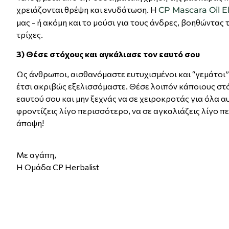
χρειάζονται θρέψη και ενυδάτωση. Η
CP Mascara Oil El
μας - ή ακόμη και το μούσι για τους άνδρες, βοηθώντας
τρίχες.
3) Θέσε στόχους και αγκάλιασε τον εαυτό σου
Ως άνθρωποι, αισθανόμαστε ευτυχισμένοι και “γεμάτοι”
έτσι ακριβώς εξελισσόμαστε. Θέσε λοιπόν κάποιους στό
εαυτού σου και μην ξεχνάς να σε χειροκροτάς για όλα αυ
φροντίζεις λίγο περισσότερο, να σε αγκαλιάζεις λίγο 
άποψη!
Με αγάπη,
H Ομάδα CP Herbalist