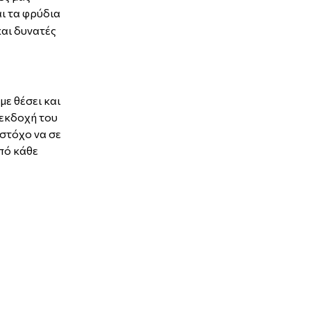
ι τα φρύδια
και δυνατές
ε θέσει και
 εκδοχή του
 στόχο να σε
από κάθε