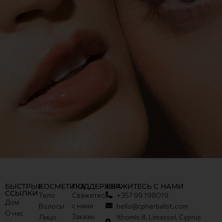
БЫСТРЫЕ
КОСМЕТИКА
ПОДДЕРЖКА
СВЯЖИТЕСЬ С НАМИ
ССЫЛКИ
Тело
Свяжитесь
+357 99 198019
Дом
с нами
Волосы
hello@cpherbalist.com
О нас
Заказы
Лицо
Ithomis 8, Limassol, Cyprus