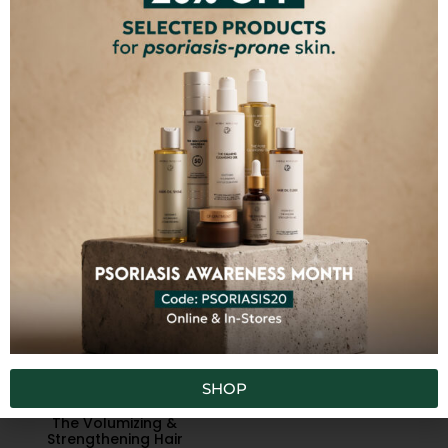
CP Hair Oil Elixir
CP Hair Oil Shine
€
13,80
–
€
38,00
€
14,80
–
€
32,00
ВЫБРАТЬ ОПЦИЮ
ВЫБРАТЬ ОПЦИЮ
SHOP
The Volumizing &
Strengthening Hair