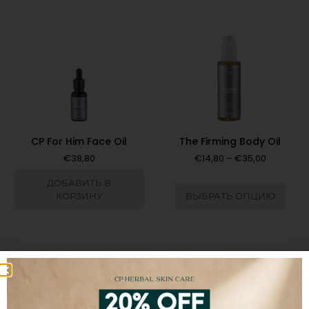
CP For Him Face Oil
The Firming Body Oil
€
38,80
€
14,80
–
€
35,00
ДОБАВИТЬ В
КОРЗИНУ
ВЫБРАТЬ ОПЦИЮ