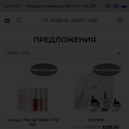
ust €7!
Psoriasis Awareness Month • Get 20% OFF with code PSORIASI
ПРЕДЛОЖЕНИЯ
Offers (15)
×
Распродажа!
Распродажа!
набора The Lip Glow Trio
zoé line
Set.
Worth
€
380,00
€
269,80