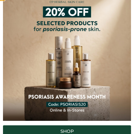
Gel
€
32,00
€
12,00
–
€
38,00
ДОБАВИТЬ В
КОРЗИНУ
ВЫБРАТЬ ОПЦИЮ
The Pure Cleansing Oil
CP Hair Oil Elixir
€
13,80
–
€
39,80
€
13,80
–
€
38,00
ВЫБРАТЬ ОПЦИЮ
ВЫБРАТЬ ОПЦИЮ
SHOP