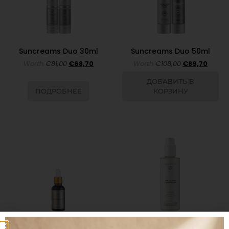
Suncreams Duo 30ml
Suncreams Duo 50ml
Worth
€
81,00
€
68,70
Worth
€
108,00
€
89,70
ДОБАВИТЬ В
ПОДРОБНЕЕ
КОРЗИНУ
The Original Face Oil
The Calming Cleansing