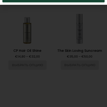
CP Hair Oil Shine
The Skin Loving Suncream
€
14,80
–
€
32,00
€
35,00
–
€
50,00
ВЫБРАТЬ ОПЦИЮ
ВЫБРАТЬ ОПЦИЮ