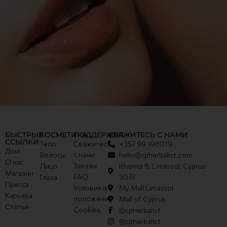
БЫСТРЫЕ
КОСМЕТИКА
ПОДДЕРЖКА
СВЯЖИТЕСЬ С НАМИ
ССЫЛКИ
Тело
Свяжитесь
+357 99 198019
Дом
с нами
Волосы
hello@cpherbalist.com
О нас
Заказы
Лицо
Ithomis 8, Limassol, Cyprus
Магазин
FAQ
3077
Глаза
Пресса
Условия и
My Mall Limassol
Карьера
положения
Mall of Cyprus
Статьи
Cookies
@cpherbalist
@cpherbalist