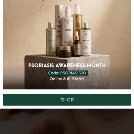
100% НЕ СОДЕРЖАТ
Синтетические химикаты
Токсины
Наполнители
ГМО
Искусственные красители
Искусственные ароматы
SUBSCRIBE TO OUR NEWSLETTER
SHOP