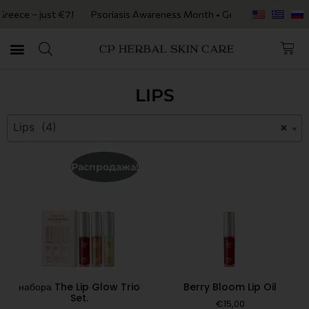
eece – just €7!
Psoriasis Awareness Month • Get 20% OFF with code 
LIPS
Lips (4)
×
Распродажа!
набора The Lip Glow Trio
Berry Bloom Lip Oil
Set.
€
15,00