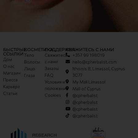
БЫСТРЫЕ
КОСМЕТИКА
ПОДДЕРЖКА
СВЯЖИТЕСЬ С НАМИ
ССЫЛКИ
Тело
Свяжитесь
+357 99 198019
Дом
с нами
Волосы
hello@cpherbalist.com
О нас
Заказы
Лицо
Ithomis 8, Limassol, Cyprus
Магазин
FAQ
3077
Глаза
Пресса
Условия и
My Mall Limassol
Карьера
положения
Mall of Cyprus
Статьи
Cookies
@cpherbalist
@cpherbalist
@cpherbalist
@cpherbalist