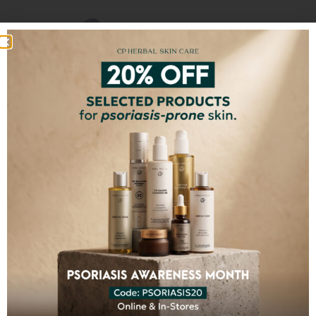
CP Head & Wrist Bands
€
15,80
ДОБАВИТЬ В
КОРЗИНУ
100% НЕ СОДЕРЖАТ
Синтетические химикаты
Токсины
Наполнители
ГМО