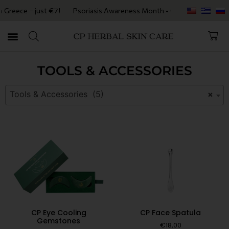
reece – just €7!
Psoriasis Awareness Month • Get 20% OFF with code
TOOLS & ACCESSORIES
Tools & Accessories (5)
×
CP Eye Cooling
CP Face Spatula
Gemstones
€
18,00