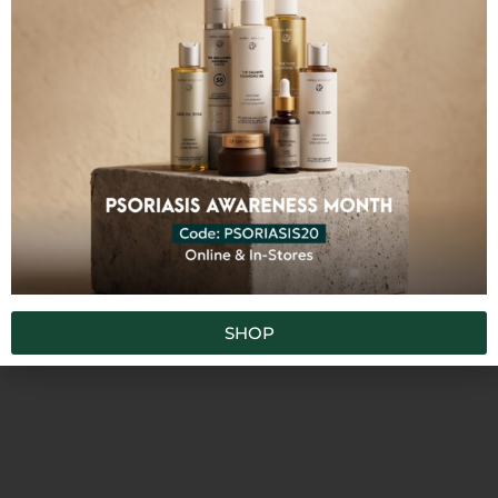
The Firming Body
The Volumizing &
The Balancing &
Oil
Strengthening Hair
Thickening Hair
Conditioner
Shampoo
€
14,80
–
€
35,00
€
13,80
–
€
32,00
€
13,80
–
€
32,00
ВЫБРАТЬ
ВЫБРАТЬ
ВЫБРАТЬ
ОПЦИЮ
ОПЦИЮ
ОПЦИЮ
Складская единица
CPJCM
SHOP
Категории
,
,
,
Все продукты
Тело
Hair Care
Tools &
Accessories