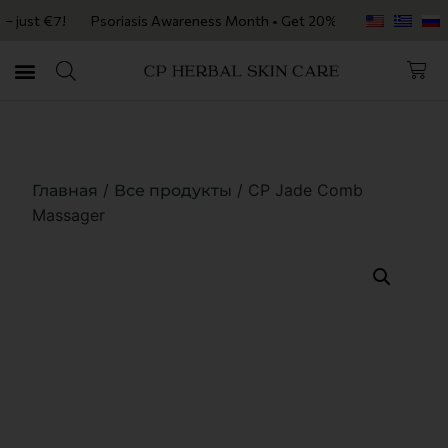
t €7!
Psoriasis Awareness Month • Get 20% OFF with code PSORIASIS2
/
/ CP Jade Comb
Главная
Все продукты
Massager