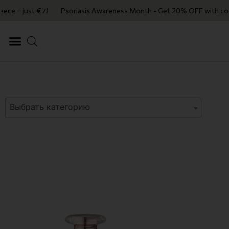
ust €7!
Psoriasis Awareness Month • Get 20% OFF with code PSORIASI
Выбрать категорию