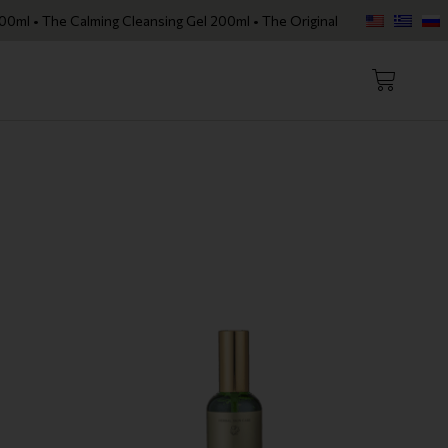
lming Cleansing Gel 200ml • The Original Face Oil • The Skin Loving S