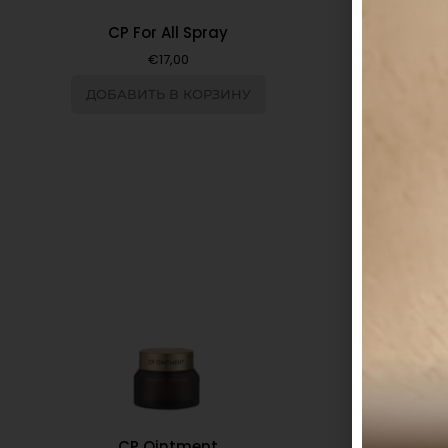
CP For All Spray
CP F
€
17,00
ДОБАВИТЬ В КОРЗИНУ
ДОБА
CP Ointment