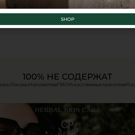
SHOP
100% НЕ СОДЕРЖАТ
икаты
Токсины
Наполнители
ГМО
Искусственные красители
Иск