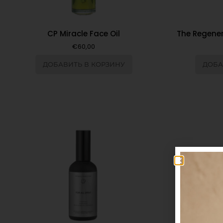
CP Miracle Face Oil
The Regener
€
60,00
ДОБАВИТЬ В КОРЗИНУ
ДОБА