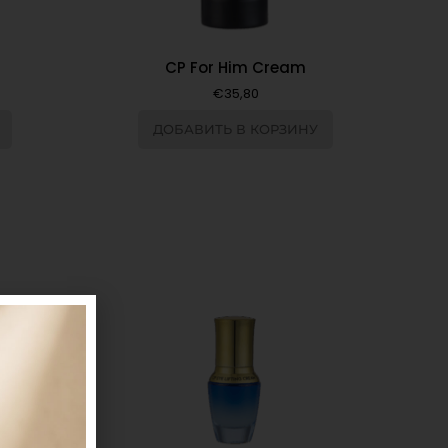
CP For Him Cream
€
35,80
ДОБАВИТЬ В КОРЗИНУ