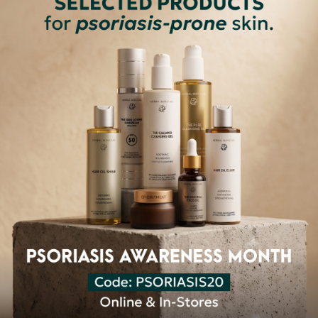
or Him Face Oil
CP Eye Glory Cream
€
38,80
€
50,00
ВИТЬ В КОРЗИНУ
ДОБАВИТЬ В КОРЗИНУ